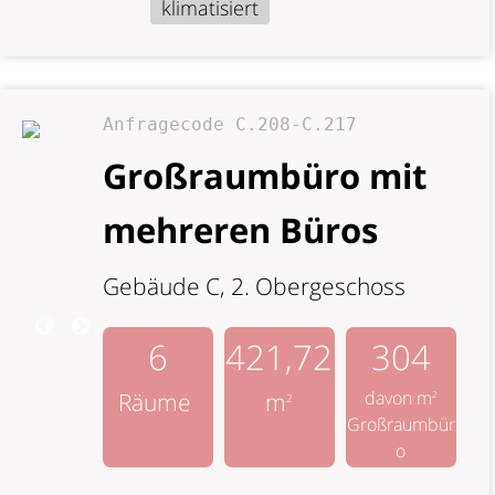
klimatisiert
Anfragecode C.208-C.217
Großraumbüro mit
mehreren Büros
Gebäude C, 2. Obergeschoss
6
421,72
304
davon m
Räume
m
2
2
Großraumbür
o