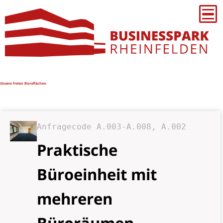
Unsere freien Büroflächen
Anfragecode A.003-A.008, A.002
Praktische
Büroeinheit mit
mehreren