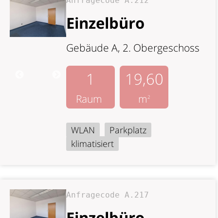
Anfragecode A.212
Einzelbüro
Gebäude A, 2. Obergeschoss
1
19,60
Raum
m
2
WLAN
Parkplatz
klimatisiert
Anfragecode A.217
Einzelbüro