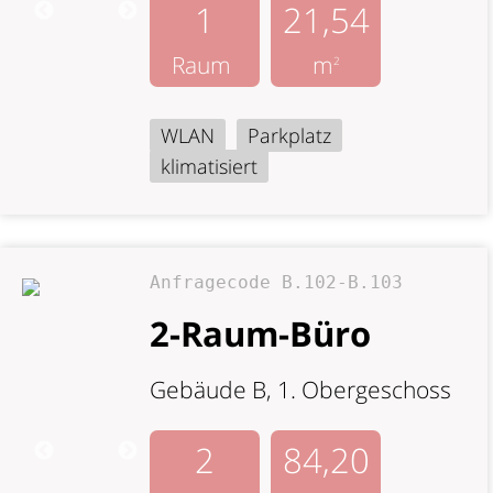
1
21,54
Raum
m
2
WLAN
Parkplatz
klimatisiert
Anfragecode B.102-B.103
2-Raum-Büro
Gebäude B, 1. Obergeschoss
2
84,20