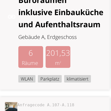
Büroräumen
inklusive Einbauküche
und Aufenthaltsraum
Gebäude A, Erdgeschoss
6
201,53
Räume
m
2
WLAN
Parkplatz
klimatisiert
Anfragecode A.107-A.118